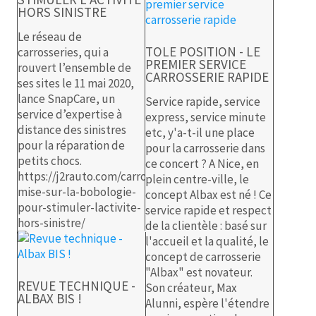
HORS SINISTRE
Le réseau de
TOLE POSITION - LE
carrosseries, qui a
PREMIER SERVICE
rouvert l’ensemble de
CARROSSERIE RAPIDE
ses sites le 11 mai 2020,
lance SnapCare, un
Service rapide, service
service d’expertise à
express, service minute
distance des sinistres
etc, y'a-t-il une place
pour la réparation de
pour la carrosserie dans
petits chocs.
ce concert ? A Nice, en
https://j2rauto.com/carrosserie/albax-
plein centre-ville, le
mise-sur-la-bobologie-
concept Albax est né ! Ce
pour-stimuler-lactivite-
service rapide et respect
hors-sinistre/
de la clientèle : basé sur
l'accueil et la qualité, le
concept de carrosserie
"Albax" est novateur.
REVUE TECHNIQUE -
Son créateur, Max
ALBAX BIS !
Alunni, espère l'étendre