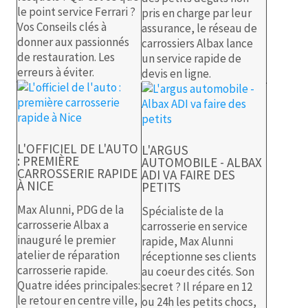
le point service Ferrari ?
pris en charge par leur
Vos Conseils clés à
assurance, le réseau de
donner aux passionnés
carrossiers Albax lance
de restauration. Les
un service rapide de
erreurs à éviter.
devis en ligne.
L'OFFICIEL DE L'AUTO
L'ARGUS
: PREMIÈRE
AUTOMOBILE - ALBAX
CARROSSERIE RAPIDE
ADI VA FAIRE DES
À NICE
PETITS
Max Alunni, PDG de la
Spécialiste de la
carrosserie Albax a
carrosserie en service
inauguré le premier
rapide, Max Alunni
atelier de réparation
réceptionne ses clients
carrosserie rapide.
au coeur des cités. Son
Quatre idées principales:
secret ? Il répare en 12
le retour en centre ville,
ou 24h les petits chocs,