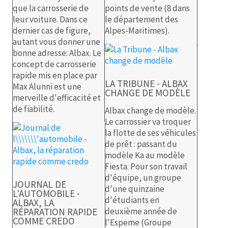
que la carrosserie de
points de vente (8 dans
leur voiture. Dans ce
le département des
dernier cas de figure,
Alpes-Maritimes).
autant vous donner une
bonne adresse: Albax. Le
concept de carrosserie
rapide mis en place par
LA TRIBUNE - ALBAX
Max Alunni est une
CHANGE DE MODÈLE
merveille d'efficacité et
de fiabilité.
Albax change de modèle.
Le carrossier va troquer
la flotte de ses véhicules
de prêt : passant du
modèle Ka au modèle
Fiesta. Pour son travail
d'équipe, un groupe
JOURNAL DE
d'une quinzaine
L'AUTOMOBILE -
d'étudiants en
ALBAX, LA
RÉPARATION RAPIDE
deuxième année de
COMME CREDO
l'Espeme (Groupe