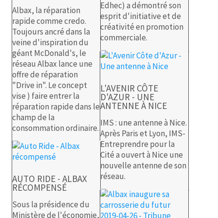
Edhec) a démontré son
Albax, la réparation
esprit d'initiative et de
rapide comme credo.
créativité en promotion
Toujours ancré dans la
commerciale.
veine d'inspiration du
géant McDonald's, le
réseau Albax lance une
offre de réparation
"Drive in". Le concept
L'AVENIR CÔTE
vise ) faire entrer la
D'AZUR - UNE
ANTENNE À NICE
réparation rapide dans le
champ de la
IMS : une antenne à Nice.
consommation ordinaire.
Après Paris et Lyon, IMS-
Entreprendre pour la
Cité a ouvert à Nice une
nouvelle antenne de son
réseau.
AUTO RIDE - ALBAX
RÉCOMPENSÉ
Sous la présidence du
Ministère de l'économie,