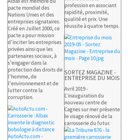
Albax est membre du
profession en associant
pacte mondial des
rapidité, proximité,
Nations Unies et des
qualité et prix. Une
entreprises signataires.
réussite à quatre temps.
Créé en Juillet 2000, ce
pacte a pour mission
d'inciter les entreprises
privées ainsi que les
partenaires sociaux, à
s'engager dans la
protection des droits de
SORTEZ MAGAZINE -
l'homme, de
ENTREPRISE DU MOIS
l'environnement et de
Avril 2019 -
lutter contre la
L'inauguration du
corruption.
nouveau centre de
Cagnes sur mer présente
le visage rénové de la
carrosserie du futur.