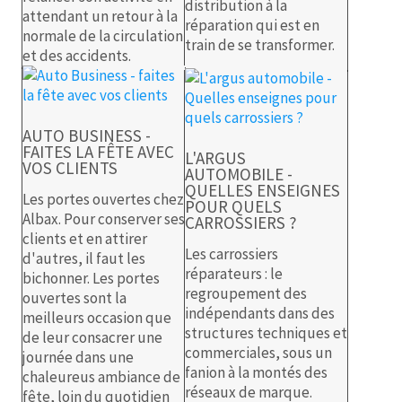
distribution à la
attendant un retour à la
réparation qui est en
normale de la circulation
train de se transformer.
et des accidents.
AUTO BUSINESS -
FAITES LA FÊTE AVEC
L'ARGUS
VOS CLIENTS
AUTOMOBILE -
QUELLES ENSEIGNES
Les portes ouvertes chez
POUR QUELS
Albax. Pour conserver ses
CARROSSIERS ?
clients et en attirer
Les carrossiers
d'autres, il faut les
réparateurs : le
bichonner. Les portes
regroupement des
ouvertes sont la
indépendants dans des
meilleurs occasion que
structures techniques et
de leur consacrer une
commerciales, sous un
journée dans une
fanion à la montés des
chaleureus ambiance de
réseaux de marque.
fête, loin du quotidien