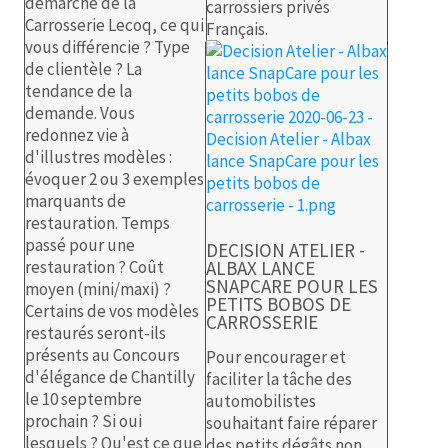
démarche de la
carrossiers privés
Carrosserie Lecoq, ce qui
Français.
vous différencie ? Type
de clientèle ? La
tendance de la
demande. Vous
redonnez vie à
d'illustres modèles :
évoquer 2 ou 3 exemples
marquants de
restauration. Temps
passé pour une
DECISION ATELIER -
restauration ? Coût
ALBAX LANCE
SNAPCARE POUR LES
moyen (mini/maxi) ?
PETITS BOBOS DE
Certains de vos modèles
CARROSSERIE
restaurés seront-ils
présents au Concours
Pour encourager et
d'élégance de Chantilly
faciliter la tâche des
le 10 septembre
automobilistes
prochain ? Si oui
souhaitant faire réparer
lesquels ? Qu'est ce que
des petits dégâts non