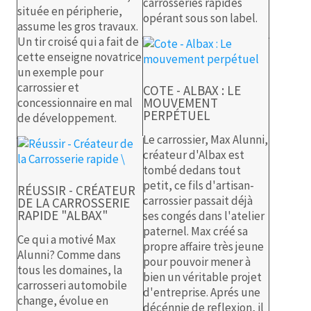
carrosseries rapides
située en péripherie,
opérant sous son label.
assume les gros travaux.
Un tir croisé qui a fait de
cette enseigne novatrice
un exemple pour
carrossier et
COTE - ALBAX : LE
MOUVEMENT
concessionnaire en mal
PERPÉTUEL
de développement.
Le carrossier, Max Alunni,
créateur d'Albax est
tombé dedans tout
petit, ce fils d'artisan-
RÉUSSIR - CRÉATEUR
carrossier passait déjà
DE LA CARROSSERIE
RAPIDE "ALBAX"
ses congés dans l'atelier
paternel. Max créé sa
Ce qui a motivé Max
propre affaire très jeune
Alunni? Comme dans
pour pouvoir mener à
tous les domaines, la
bien un véritable projet
carrosseri automobile
d'entreprise. Aprés une
change, évolue en
décénnie de reflexion, il