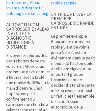
LA TRIBUNE 876 - LA
PREMIÈRE
CARROSSERIE RAPIDE
AUTOACTU.COM -
EST NÉE
CARROSSERIE : ALBAX
INVENTE LE
Le premier exemple
DIAGNOSTIC
Français de carrosserie
BOBOLOGIE À
DISTANCE
rapide vient de voir le
jour à Nice. C'est un
Envoyer les photos des
événement dans le petit
petits bobos de votre
monde de l'automobile.
voiture et Albax vous
A telle enseigne qu'un
promet un devis dans les
important groupe
3 heures, avec à la clé
financier vient de
une remise de 30% sur la
décider d'étendre cette
main d'oeuvre. C'est
idée au niveau national.
l'opération post-
En fait, c'est l'ensemble
confinement du
de la profession
carrossier qui cherche à
automobile, de la
relancer son activité en