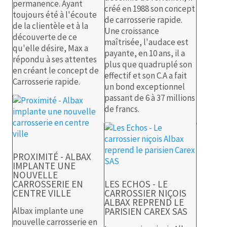
permanence. Ayant
créé en 1988 son concept
toujours été à l'écoute
de carrosserie rapide.
de la clientèle et à la
Une croissance
découverte de ce
maîtrisée, l'audace est
qu'elle désire, Max a
payante, en 10 ans, il a
répondu à ses attentes
plus que quadruplé son
en créant le concept de
effectif et son C.A a fait
Carrosserie rapide.
un bond exceptionnel
passant de 6 à 37 millions
de francs.
PROXIMITÉ - ALBAX
IMPLANTE UNE
NOUVELLE
CARROSSERIE EN
LES ECHOS - LE
CENTRE VILLE
CARROSSIER NIÇOIS
ALBAX REPREND LE
Albax implante une
PARISIEN CAREX SAS
nouvelle carrosserie en