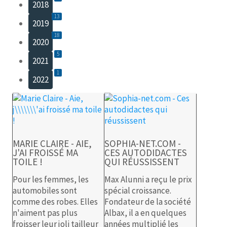
2018
13
2019
18
2020
5
2021
1
2022
MARIE CLAIRE - AIE,
SOPHIA-NET.COM -
J'AI FROISSÉ MA
CES AUTODIDACTES
TOILE !
QUI RÉUSSISSENT
Pour les femmes, les
Max Alunni a reçu le prix
automobiles sont
spécial croissance.
comme des robes. Elles
Fondateur de la société
n'aiment pas plus
Albax, il a en quelques
froisser leur joli tailleur
années multiplié les