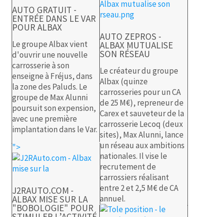
AUTO GRATUIT -
ENTRÉE DANS LE VAR
POUR ALBAX
AUTO ZEPROS -
Le groupe Albax vient
ALBAX MUTUALISE
SON RÉSEAU
d'ouvrir une nouvelle
carrosserie à son
Le créateur du groupe
enseigne à Fréjus, dans
Albax (quinze
la zone des Paluds. Le
carrosseries pour un CA
groupe de Max Alunni
de 25 M€), repreneur de
poursuit son expension,
Carex et sauveteur de la
avec une première
carrosserie Lecoq (deux
implantation dans le Var.
sites), Max Alunni, lance
un réseau aux ambitions
">
nationales. Il vise le
recrutement de
carrossiers réalisant
entre 2 et 2,5 M€ de CA
J2RAUTO.COM -
ALBAX MISE SUR LA
annuel.
"BOBOLOGIE" POUR
STIMULER L’ACTIVITÉ