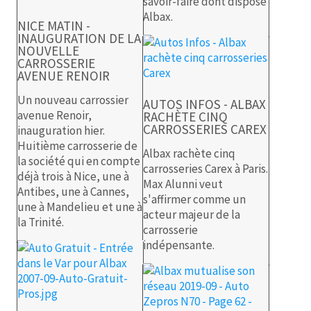
savoir-faire dont dispose
Albax.
NICE MATIN -
INAUGURATION DE LA
NOUVELLE
CARROSSERIE
AVENUE RENOIR
Un nouveau carrossier
AUTOS INFOS - ALBAX
avenue Renoir,
RACHÈTE CINQ
CARROSSERIES CAREX
inauguration hier.
Huitième carrosserie de
Albax rachète cinq
la société qui en compte
carrosseries Carex à Paris.
déjà trois à Nice, une à
Max Alunni veut
Antibes, une à Cannes,
s'affirmer comme un
une à Mandelieu et une à
acteur majeur de la
la Trinité.
carrosserie
indépensante.