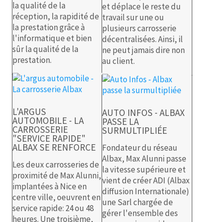
la qualité de la
et déplace le reste du
réception, la rapidité de
travail sur une ou
la prestation grâce à
plusieurs carrosserie
l'informatique et bien
décentralisées. Ainsi, il
sûr la qualité de la
ne peut jamais dire non
prestation.
au client.
L'ARGUS
AUTO INFOS - ALBAX
AUTOMOBILE - LA
PASSE LA
CARROSSERIE
SURMULTIPLIÉE
"SERVICE RAPIDE"
ALBAX SE RENFORCE
Fondateur du réseau
Albax, Max Alunni passe
Les deux carrosseries de
la vitesse supérieure et
proximité de Max Alunni,
vient de créer ADI (Albax
implantées à Nice en
diffusion Internationale)
centre ville, oeuvrent en
une Sarl chargée de
service rapide: 24 ou 48
gérer l'ensemble des
heures. Une troisième,