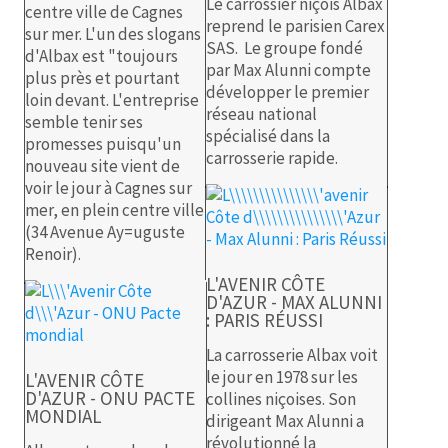
Le carrossier niçois Albax
centre ville de Cagnes
reprend le parisien Carex
sur mer. L'un des slogans
SAS. Le groupe fondé
d'Albax est "toujours
par Max Alunni compte
plus près et pourtant
développer le premier
loin devant. L'entreprise
réseau national
semble tenir ses
spécialisé dans la
promesses puisqu'un
carrosserie rapide.
nouveau site vient de
voir le jour à Cagnes sur
mer, en plein centre ville
(34 Avenue Ay=uguste
Renoir).
L'AVENIR CÔTE
D'AZUR - MAX ALUNNI
: PARIS RÉUSSI
La carrosserie Albax voit
le jour en 1978 sur les
L'AVENIR CÔTE
D'AZUR - ONU PACTE
collines niçoises. Son
MONDIAL
dirigeant Max Alunni a
révolutionné la