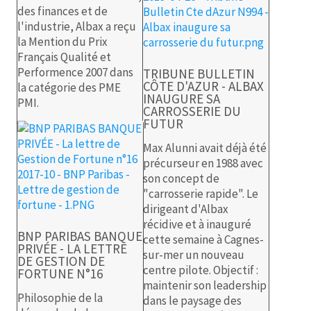
des finances et de
l'industrie, Albax a reçu
la Mention du Prix
Français Qualité et
Performence 2007 dans
TRIBUNE BULLETIN
CÔTE D'AZUR - ALBAX
la catégorie des PME
INAUGURE SA
PMI.
CARROSSERIE DU
FUTUR
Max Alunni avait déjà été
précurseur en 1988 avec
son concept de
"carrosserie rapide". Le
dirigeant d'Albax
récidive et à inauguré
BNP PARIBAS BANQUE
cette semaine à Cagnes-
PRIVÉE - LA LETTRE
sur-mer un nouveau
DE GESTION DE
centre pilote. Objectif :
FORTUNE N°16
maintenir son leadership
Philosophie de la
dans le paysage des