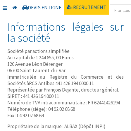
Accueil
Mentions légales
RECRUTEMENT
DEVIS EN LIGNE
Informations légales sur
la société
Société par actions simplifiée
Au capital de 1 244 655, 00 Euros
126 Avenue Léon Bérenger
06700 Saint-Laurent-du-Var
Immatriculée au Registre du Commerce et des
Sociétés àRCS Antibes 441 426 194 0000 11
Représentée par François Dejante, directeur général.
SIRET : 441 426 194 000 11
Numéro de TVA intracommunautaire : FR 62441426194
Téléphone (siège) : 04 92 02 68 68
Fax : 04 92 02 68 69
Propriétaire de la marque : ALBAX (Dépôt INPI)