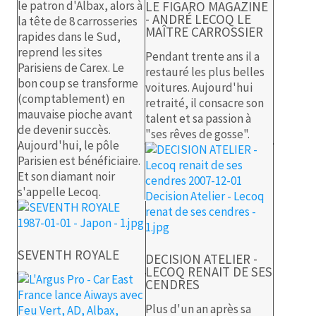
le patron d'Albax, alors à
LE FIGARO MAGAZINE
- ANDRÉ LECOQ LE
la tête de 8 carrosseries
MAÎTRE CARROSSIER
rapides dans le Sud,
reprend les sites
Pendant trente ans il a
Parisiens de Carex. Le
restauré les plus belles
bon coup se transforme
voitures. Aujourd'hui
(comptablement) en
retraité, il consacre son
mauvaise pioche avant
talent et sa passion à
de devenir succès.
"ses rêves de gosse".
Aujourd'hui, le pôle
Parisien est bénéficiaire.
Et son diamant noir
s'appelle Lecoq.
SEVENTH ROYALE
DECISION ATELIER -
LECOQ RENAIT DE SES
CENDRES
Plus d'un an après sa