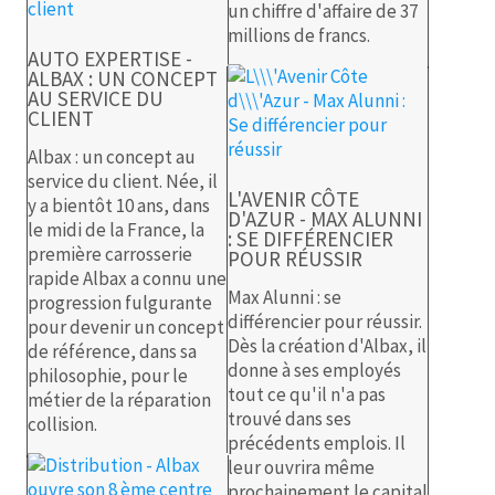
un chiffre d'affaire de 37
millions de francs.
AUTO EXPERTISE -
ALBAX : UN CONCEPT
AU SERVICE DU
CLIENT
Albax : un concept au
service du client. Née, il
L'AVENIR CÔTE
y a bientôt 10 ans, dans
D'AZUR - MAX ALUNNI
le midi de la France, la
: SE DIFFÉRENCIER
première carrosserie
POUR RÉUSSIR
rapide Albax a connu une
Max Alunni : se
progression fulgurante
différencier pour réussir.
pour devenir un concept
Dès la création d'Albax, il
de référence, dans sa
donne à ses employés
philosophie, pour le
tout ce qu'il n'a pas
métier de la réparation
trouvé dans ses
collision.
précédents emplois. Il
leur ouvrira même
prochainement le capital