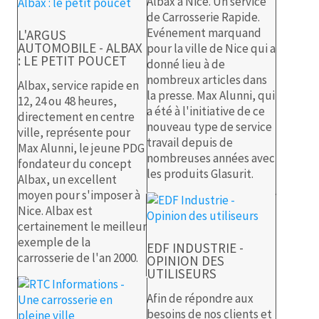
Albax à Nice. Un service
de Carrosserie Rapide.
Evénement marquand
L'ARGUS
AUTOMOBILE - ALBAX
pour la ville de Nice qui a
: LE PETIT POUCET
donné lieu à de
nombreux articles dans
Albax, service rapide en
la presse. Max Alunni, qui
12, 24 ou 48 heures,
a été à l'initiative de ce
directement en centre
nouveau type de service
ville, représente pour
travail depuis de
Max Alunni, le jeune PDG
nombreuses années avec
fondateur du concept
les produits Glasurit.
Albax, un excellent
moyen pour s'imposer à
Nice. Albax est
certainement le meilleur
exemple de la
EDF INDUSTRIE -
carrosserie de l'an 2000.
OPINION DES
UTILISEURS
Afin de répondre aux
besoins de nos clients et