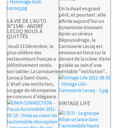
On la disait en grand
péril, et pourtant : elle
LA VIE DE L'AUTO
affiche aujourd'hui un
N°1540 - ANDRÉ
dynamisme étonnant.
LECOQ NOUS A
Après un sérieux
QUITTÉS
dépoussiérage, la
Jeudi 13 Décembre, le
Carrosserie Lecoq est
plus célèbre des
revenue en force sur le
restaurateurs français a
devant de la scène. Visite
définitivement rendu
guidée au sein d'une
son tablier. La carrosserie
véritable "institution"...
Lecoq à Saint-Ouen,
c'était une institution,
un gage de récompense
en concours d'élégance.
VINTAGE LIFE