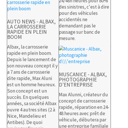
24/48h heures pour 80%
des sinistres, c'est à dire
pour des véhicules
accidentés ne
AUTO NEWS - ALBAX,
demandant pas le
LA CARROSSERIE
RAPIDE EN PLEIN
passage sur banc de
BOOM
mesure.
Albax, la carrosserie
rapide en plein boom.
Depuis le lancement de
son nouveau concept il y
a 7 ans de carrosserie
MUSCANICE - ALBAX,
dite rapide, Max Aluni
PHOTOGRAPHIE
D'ENTREPRISE
est un homme heureux.
Son concept est un
Max Alunni, créateur du
succès. En quelques
concept de carrosserie
années, sa société Albax
rapide, réparation en 24-
ouvre 4 autres sites (2 à
48 heures avec prêt de
Nice, Mandelieu et
véhicule, débutera par
Antibes). De quoi
une entreprise familiale