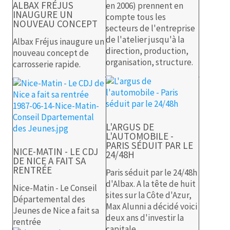
ALBAX FRÉJUS
en 2006) prennent en
INAUGURE UN
compte tous les
NOUVEAU CONCEPT
secteurs de l'entreprise
de l'atelier jusqu'à la
Albax Fréjus inaugure un
direction, production,
nouveau concept de
organisation, structure.
carrosserie rapide.
L'ARGUS DE
L'AUTOMOBILE -
PARIS SÉDUIT PAR LE
NICE-MATIN - LE CDJ
24/48H
DE NICE A FAIT SA
RENTRÉE
Paris séduit par le 24/48h
d'Albax. A la tête de huit
Nice-Matin - Le Conseil
sites sur la Côte d'Azur,
Départemental des
Max Alunni a décidé voici
Jeunes de Nice a fait sa
deux ans d'investir la
rentrée
capitale.