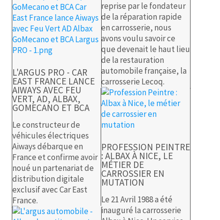
reprise par le fondateur
de la réparation rapide
en carrosserie, nous
avons voulu savoir ce
que devenait le haut lieu
de la restauration
automobile française, la
L'ARGUS PRO - CAR
EAST FRANCE LANCE
carrosserie Lecoq.
AIWAYS AVEC FEU
VERT, AD, ALBAX,
GOMECANO ET BCA
Le constructeur de
véhicules électriques
Aiways débarque en
PROFESSION PEINTRE
: ALBAX À NICE, LE
France et confirme avoir
MÉTIER DE
noué un partenariat de
CARROSSIER EN
distribution digitale
MUTATION
exclusif avec Car East
Le 21 Avril 1988 a été
France.
inauguré la carrosserie