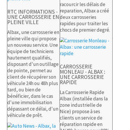
racourcir les délais de
reparation, Albax a créé
RTC INFORMATIONS -
UNE CARROSSERIE EN
deux carrosseries
PLEINE VILLE
rapides pour traiter les
chocs de premier degré.
Albax, une carrosserie en
pleine ville qui propose
un nouveau service. Une
équipe de techniciens
hautement qualifiés,
disposant d'un outillage
CARROSSERIE
de pointe, permet au
MONLEAU - ALBAX :
UNE CARROSSERIE
client de récupérer son
RAPIDE
véhicule 24h ou 48h plus
tard, ou bien de
La Carrosserie Rapide
bénéficier, dans le cas
Albax (installée dans la
d'une immobilisation
zone industrielle de
dépassant ce délai, d'un
Nice) propose à ses
véhicule de prêt.
clients un service de
réparation rapide en