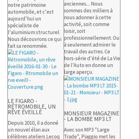
anciennes.... Nous
notre patrimoine
sommes des milliers à
automobile, et c'est
nous adonner à cette
aujourd'hui un
activité, soit comme
spécialiste de
loisir, soit
l'aluminium structurel.
professionnellement. Ou
Nous découvrons ce qui
à seulement admirer le
fait sa renommée.
travail des autres. Ce
hors-série d'été de La Vie
de l'Auto en donne un
large aperçu.
LE FIGARO -
RÉTROMOBILE, UN
RÊVE ÉVEILLÉ
MONSIEUR MAGAZINE
- LA BOMBE MP3 LT
Depuis 2010, il a donné
un nouvel élan aux
Avec son MP3 "Large
célèbres ateliers Lecoq
Trade", Piaggio met les