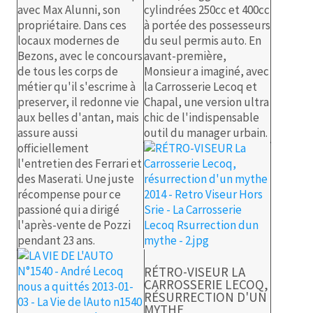
avec Max Alunni, son
cylindrées 250cc et 400cc
propriétaire. Dans ces
à portée des possesseurs
locaux modernes de
du seul permis auto. En
Bezons, avec le concours
avant-première,
de tous les corps de
Monsieur a imaginé, avec
métier qu'il s'escrime à
la Carrosserie Lecoq et
preserver, il redonne vie
Chapal, une version ultra
aux belles d'antan, mais
chic de l'indispensable
assure aussi
outil du manager urbain.
officiellement
l'entretien des Ferrari et
des Maserati. Une juste
récompense pour ce
passioné qui a dirigé
l'après-vente de Pozzi
pendant 23 ans.
RÉTRO-VISEUR LA
CARROSSERIE LECOQ,
RÉSURRECTION D'UN
MYTHE