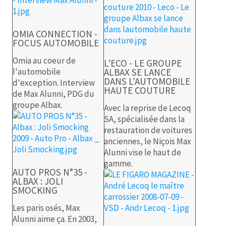
OMIA CONNECTION -
FOCUS AUTOMOBILE
Omia au coeur de
L'ECO - LE GROUPE
l'automobile
ALBAX SE LANCE
DANS L'AUTOMOBILE
d'exception. Interview
HAUTE COUTURE
de Max Alunni, PDG du
groupe Albax.
Avec la reprise de Lecoq
SA, spécialisée dans la
restauration de voitures
anciennes, le Niçois Max
Alunni vise le haut de
gamme.
AUTO PROS N°35 -
ALBAX : JOLI
SMOCKING
Les paris osés, Max
Alunni aime ça. En 2003,