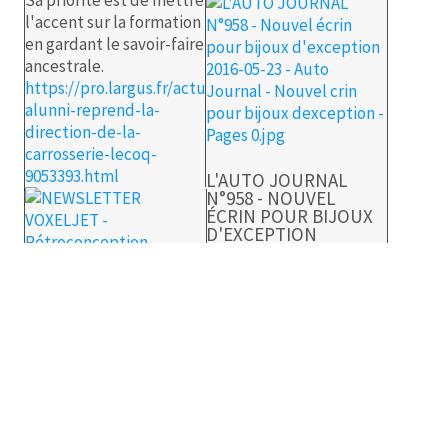
Sa priorité est de mettre
l'accent sur la formation
en gardant le savoir-faire
ancestrale.
https://pro.largus.fr/actualites/thomas-
alunni-reprend-la-
direction-de-la-
carrosserie-lecoq-
9053393.html
L'AUTO JOURNAL
N°958 - NOUVEL
ÉCRIN POUR BIJOUX
D'EXCEPTION
Le plus capé des
carrossiers français
méritait un atelier à la
NEWSLETTER
hauteur de son savoir-
VOXELJET -
faire. Zone aluminium,
RÉTROCONCEPTION
mécanique, peinture...
rien n'a été refusé à la
La société F Ingenierie a
carrosserie lecoq,
réalisé une prestation
installée en banlieue
singulière : retrouver un