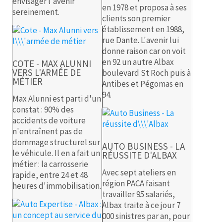
envisager l'avenir
en 1978 et proposa à ses
sereinement.
clients son premier
établissement en 1988,
rue Dante. L'avenir lui
donne raison car on voit
en 92 un autre Albax
COTE - MAX ALUNNI
VERS L'ARMÉE DE
boulevard St Roch puis à
MÉTIER
Antibes et Pégomas en
94.
Max Alunni est parti d'un
constat : 90% des
accidents de voiture
n'entraînent pas de
dommage structurel sur
AUTO BUSINESS - LA
le véhicule. Il en a fait un
RÉUSSITE D'ALBAX
métier : la carrosserie
Avec sept ateliers en
rapide, entre 24 et 48
région PACA faisant
heures d'immobilisation.
travailler 95 salariés,
Albax traite à ce jour 7
000 sinistres par an, pour