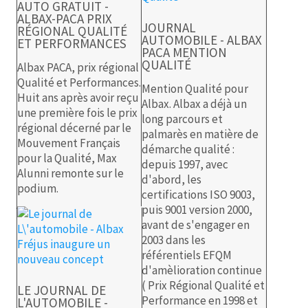
AUTO GRATUIT -
ALBAX-PACA PRIX
JOURNAL
RÉGIONAL QUALITÉ
AUTOMOBILE - ALBAX
ET PERFORMANCES
PACA MENTION
QUALITÉ
Albax PACA, prix régional
Qualité et Performances.
Mention Qualité pour
Huit ans après avoir reçu
Albax. Albax a déjà un
une première fois le prix
long parcours et
régional décerné par le
palmarès en matière de
Mouvement Français
démarche qualité :
pour la Qualité, Max
depuis 1997, avec
Alunni remonte sur le
d'abord, les
podium.
certifications ISO 9003,
puis 9001 version 2000,
avant de s'engager en
2003 dans les
référentiels EFQM
d'amèlioration continue
( Prix Régional Qualité et
LE JOURNAL DE
Performance en 1998 et
L'AUTOMOBILE -