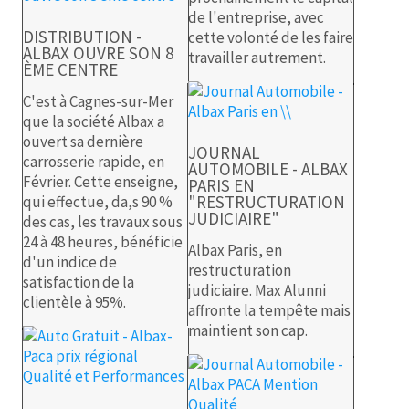
de l'entreprise, avec
DISTRIBUTION -
cette volonté de les faire
ALBAX OUVRE SON 8
travailler autrement.
ÈME CENTRE
C'est à Cagnes-sur-Mer
que la société Albax a
ouvert sa dernière
JOURNAL
carrosserie rapide, en
AUTOMOBILE - ALBAX
Février. Cette enseigne,
PARIS EN
"RESTRUCTURATION
qui effectue, da,s 90 %
JUDICIAIRE"
des cas, les travaux sous
24 à 48 heures, bénéficie
Albax Paris, en
d'un indice de
restructuration
satisfaction de la
judiciaire. Max Alunni
clientèle à 95%.
affronte la tempête mais
maintient son cap.