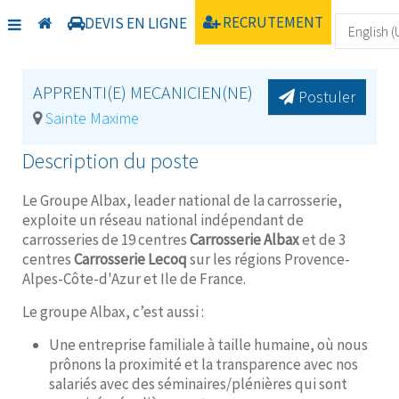
Home
Recrutement
Albax
RECRUTEMENT
DEVIS EN LIGNE
APPRENTI(E) MECANICIEN(NE)
Postuler
Sainte Maxime
Description du poste
Le Groupe Albax, leader national de la carrosserie,
exploite un réseau national indépendant de
carrosseries de 19 centres
Carrosserie Albax
et de 3
centres
Carrosserie Lecoq
sur les régions Provence-
Alpes-Côte-d'Azur et Ile de France.
Le groupe Albax, c’est aussi :
Une entreprise familiale à taille humaine, où nous
prônons la proximité et la transparence avec nos
salariés avec des séminaires/plénières qui sont