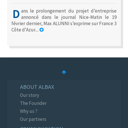
D
ans le prolongement du projet d’entreprise
annoncé dans le journal Nice-Matin le 19
février dernier, Max ALUNNI s’exprime sur France 3
Côte d'Azur....
ABOUT ALBAX
Our story
The Founder
Why us ?
Our partners